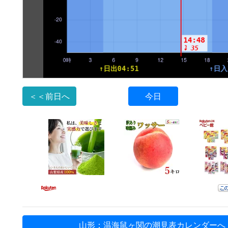
＜＜前日へ
今日
山形：温海鼠ヶ関の潮見表カレンダーへ