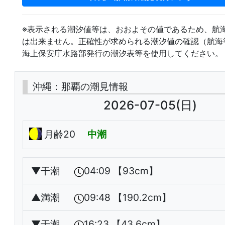
※表示される潮汐値等は、おおよその値であるため、航
は出来ません。正確性が求められる潮汐値の確認（航海
海上保安庁水路部発行の潮汐表等を使用してください。
沖縄：那覇の潮見情報
2026-07-05(日)
月齢20
中潮
▼
干潮
04:09 【93cm】
▲
満潮
09:48 【190.2cm】
▼
干潮
16:23 【43.6cm】