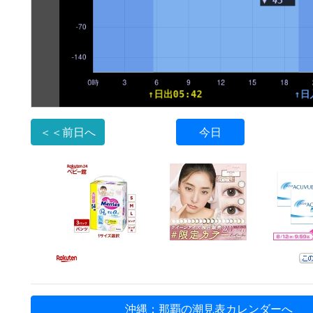
＜＜前日へ
今日
沖縄：那覇の潮見表カレンダーへ