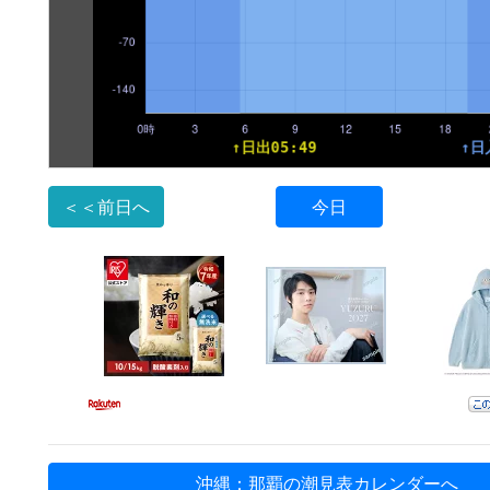
＜＜前日へ
今日
沖縄：那覇の潮見表カレンダーへ