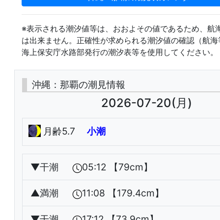
※表示される潮汐値等は、おおよその値であるため、航
は出来ません。正確性が求められる潮汐値の確認（航海
海上保安庁水路部発行の潮汐表等を使用してください。
沖縄：那覇の潮見情報
2026-07-20(月)
月齢5.7
小潮
▼
干潮
05:12 【79cm】
▲
満潮
11:08 【179.4cm】
▼
干潮
17:12 【73.9cm】