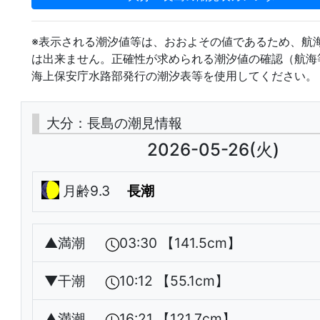
※表示される潮汐値等は、おおよその値であるため、航
は出来ません。正確性が求められる潮汐値の確認（航海
海上保安庁水路部発行の潮汐表等を使用してください。
大分：長島の潮見情報
2026-05-26(火)
月齢9.3
長潮
▲
満潮
03:30 【141.5cm】
▼
干潮
10:12 【55.1cm】
▲
満潮
16:21 【121.7cm】