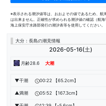
※表示される潮汐値等は、おおよその値であるため、航
は出来ません。正確性が求められる潮汐値の確認（航海
海上保安庁水路部発行の潮汐表等を使用してください。
大分：長島の潮見情報
2026-05-16(土)
月齢28.6
大潮
▼
干潮
00:22 【65.2cm】
▲
満潮
05:52 【167.3cm】
▼
干潮
12:39 【-5.6cm】