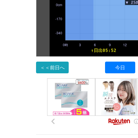
＜＜前日へ
今日