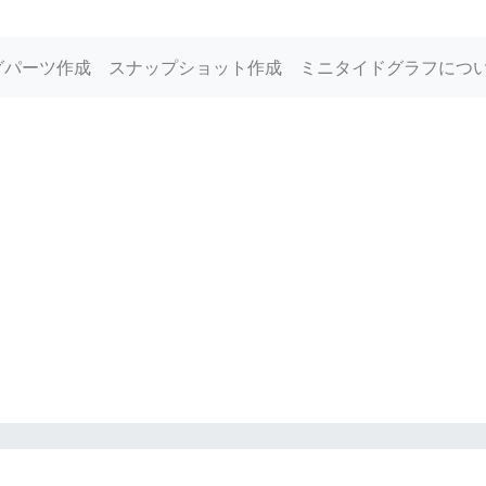
グパーツ作成
スナップショット作成
ミニタイドグラフにつ
州