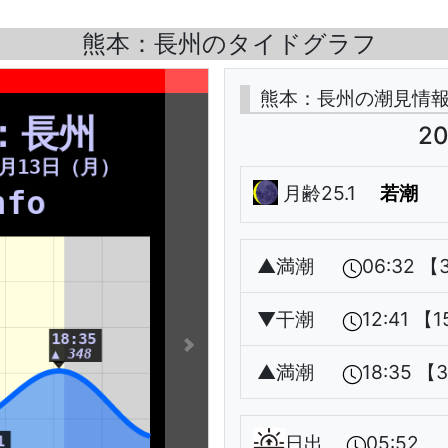
熊本：長州のタイドグラフ
熊本：長州の潮見情
20
月齢25.1
若潮
▲
満潮
06:32 【
▼
干潮
12:41 【
▲
満潮
18:35 【
日出
05:52