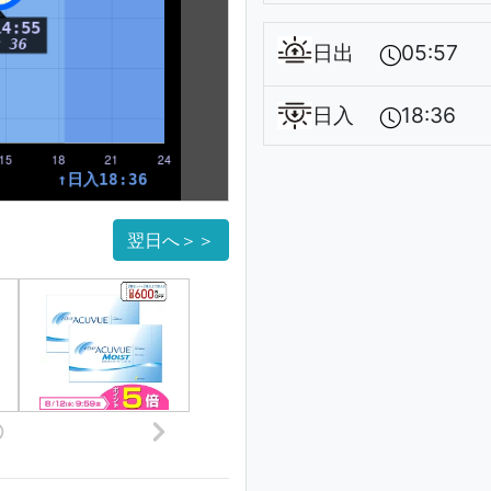
日出
05:57
日入
18:36
翌日へ＞＞