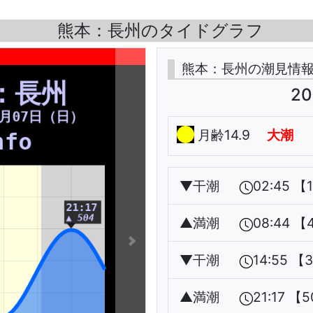
熊本：長州のタイドグラフ
熊本：長州の潮見情
20
月齢14.9
大潮
▼
干潮
02:45 【
▲
満潮
08:44 【
▼
干潮
14:55 【
▲
満潮
21:17 【