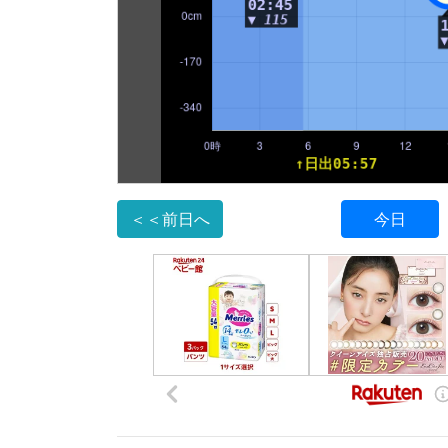
＜＜前日へ
今日