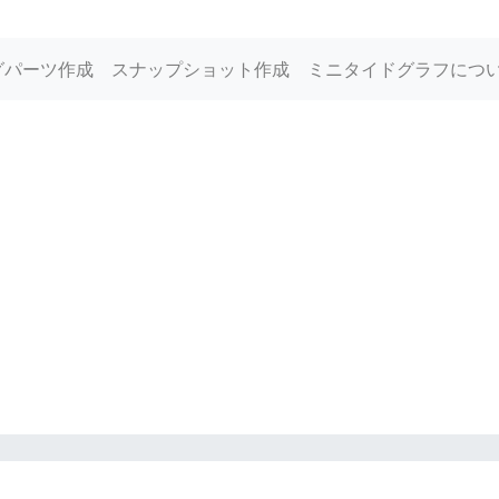
グパーツ作成
スナップショット作成
ミニタイドグラフにつ
州