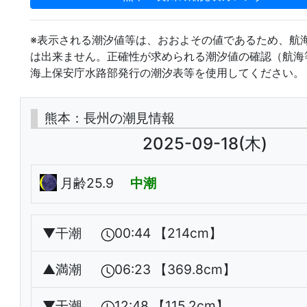
※表示される潮汐値等は、おおよその値であるため、航
は出来ません。正確性が求められる潮汐値の確認（航海
海上保安庁水路部発行の潮汐表等を使用してください。
熊本：長州の潮見情報
2025-09-18(木)
月齢25.9
中潮
▼
干潮
00:44 【214cm】
▲
満潮
06:23 【369.8cm】
▼
干潮
12:48 【115.2cm】