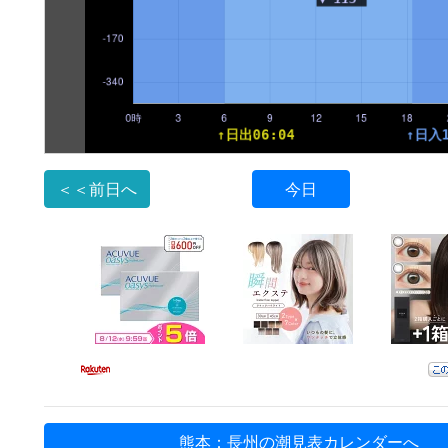
＜＜前日へ
今日
熊本：長州の潮見表カレンダーへ