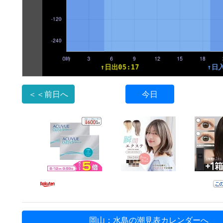
＜＜前日へ
今日
岡山：水島の潮見表カレンダーへ