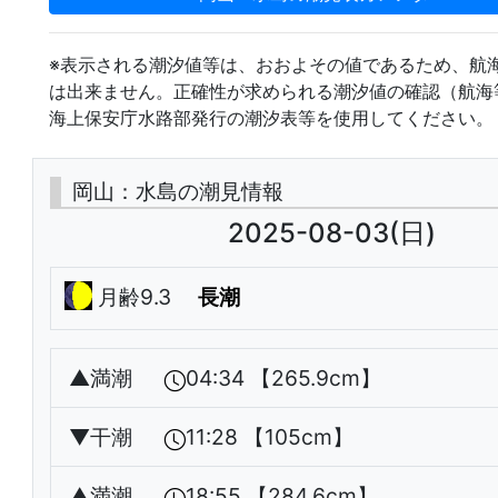
※表示される潮汐値等は、おおよその値であるため、航
は出来ません。正確性が求められる潮汐値の確認（航海
海上保安庁水路部発行の潮汐表等を使用してください。
岡山：水島の潮見情報
2025-08-03(日)
月齢9.3
長潮
▲
満潮
04:34 【265.9cm】
▼
干潮
11:28 【105cm】
▲
満潮
18:55 【284.6cm】