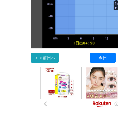
＜＜前日へ
今日