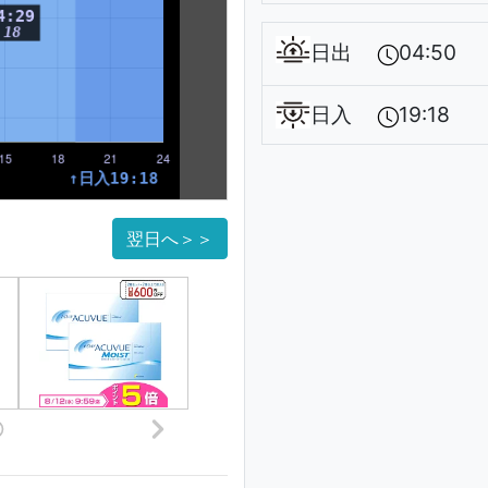
日出
04:50
日入
19:18
翌日へ＞＞