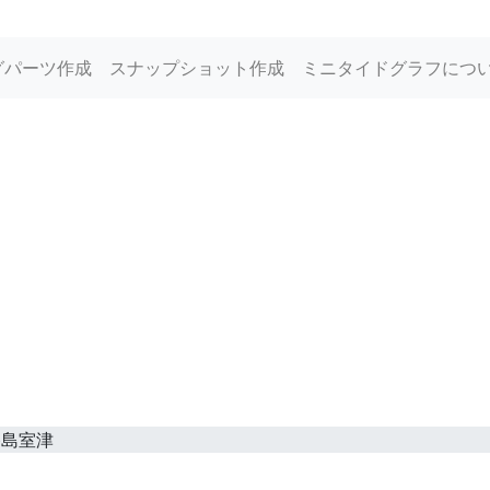
グパーツ作成
スナップショット作成
ミニタイドグラフにつ
路島室津