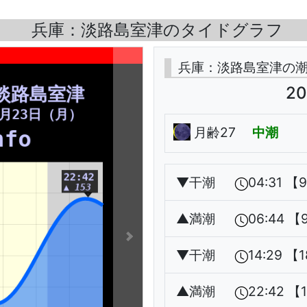
兵庫：淡路島室津のタイドグラフ
兵庫：淡路島室津の
20
月齢27
中潮
▼
干潮
04:31 【
▲
満潮
06:44 【
▼
干潮
14:29 【
▲
満潮
22:42 【