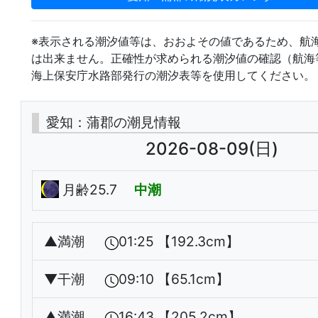
※表示される潮汐値等は、おおよその値であるため、航
は出来ません。正確性が求められる潮汐値の確認（航海
海上保安庁水路部発行の潮汐表等を使用してください。
愛知：蒲郡の潮見情報
2026-08-09(日)
月齢25.7
中潮
▲
満潮
01:25 【192.3cm】
▼
干潮
09:10 【65.1cm】
▲
満潮
16:43 【205.2cm】