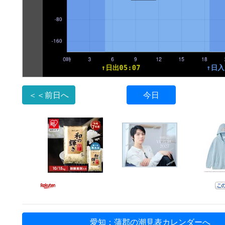
＜＜前日へ
今日
愛知：蒲郡の潮見表カレンダーへ