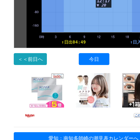
＜＜前日へ
今日
愛知：南知多師崎の潮見表カレンダーへ