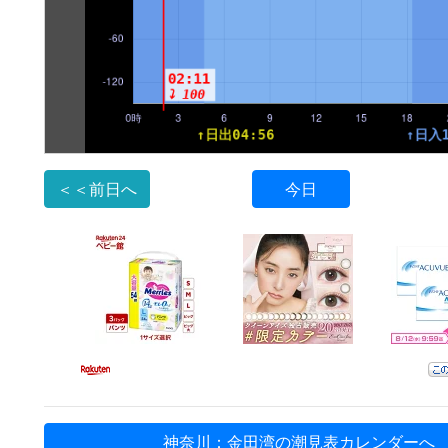
＜＜前日へ
今日
神奈川：金田湾の潮見表カレンダーへ