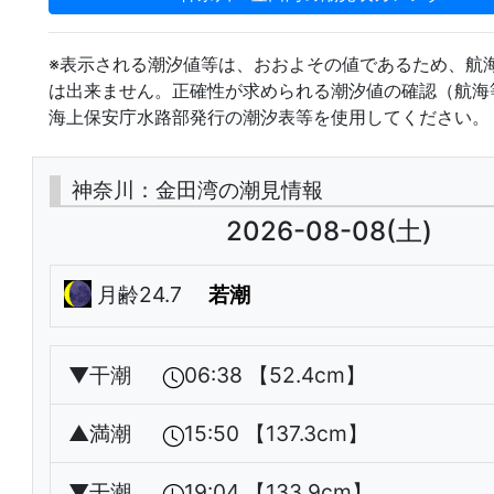
※表示される潮汐値等は、おおよその値であるため、航
は出来ません。正確性が求められる潮汐値の確認（航海
海上保安庁水路部発行の潮汐表等を使用してください。
神奈川：金田湾の潮見情報
2026-08-08(土)
月齢24.7
若潮
▼
干潮
06:38 【52.4cm】
▲
満潮
15:50 【137.3cm】
▼
干潮
19:04 【133.9cm】