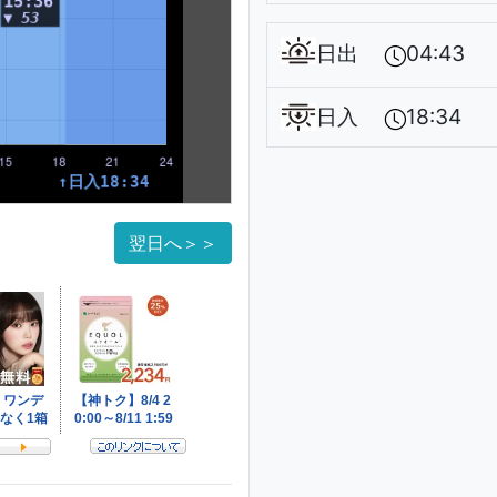
日出
04:43
日入
18:34
翌日へ＞＞