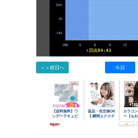
＜＜前日へ
今日