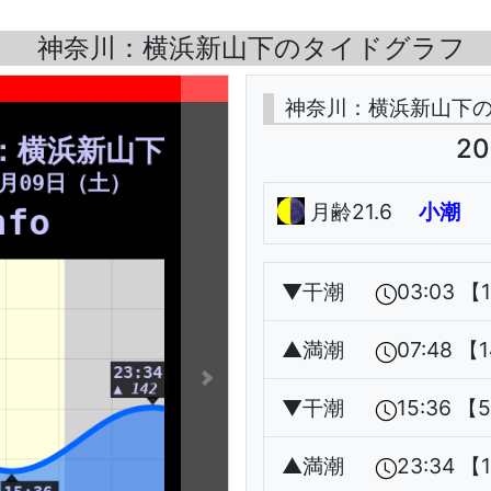
神奈川：横浜新山下のタイドグラフ
神奈川：横浜新山下
20
月齢21.6
小潮
▼
干潮
03:03 【
▲
満潮
07:48 【
▼
干潮
15:36 【
▲
満潮
23:34 【