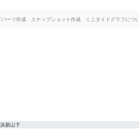
グパーツ作成
スナップショット作成
ミニタイドグラフにつ
横浜新山下