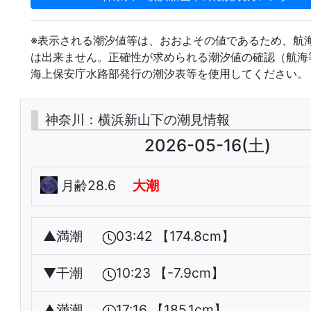
※表示される潮汐値等は、おおよその値であるため、航
は出来ません。正確性が求められる潮汐値の確認（航海
海上保安庁水路部発行の潮汐表等を使用してください。
神奈川：横浜新山下の潮見情報
2026-05-16(土)
月齢28.6
大潮
▲
満潮
03:42 【174.8cm】
▼
干潮
10:23 【-7.9cm】
▲
満潮
17:16 【185.1cm】