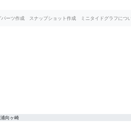
グパーツ作成
スナップショット作成
ミニタイドグラフにつ
三浦向ヶ崎