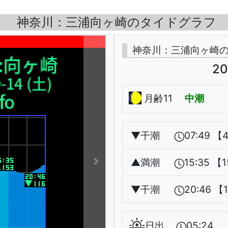
神奈川：三浦向ヶ崎のタイドグラフ
神奈川：三浦向ヶ崎
20
月齢11
中潮
▼
干潮
07:49 【
▲
満潮
15:35 【
▼
干潮
20:46 【
日出
05:24