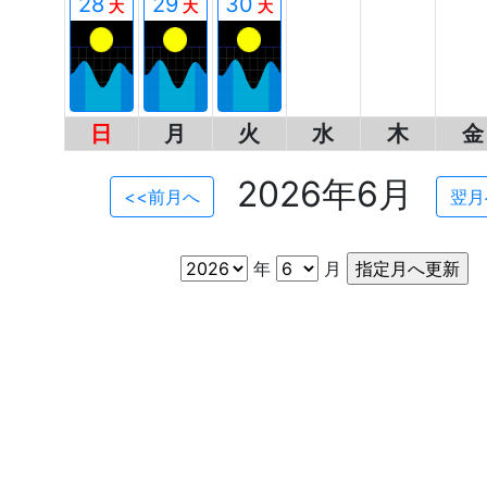
28
29
30
大
大
大
日
月
火
水
木
金
2026年6月
<<前月へ
翌月
年
月