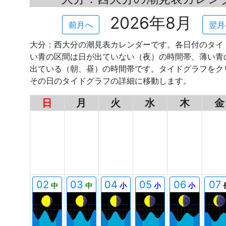
2026年8月
前月へ
翌月
大分：西大分の潮見表カレンダーです。各日付のタイ
い青の区間は日が出ていない（夜）の時間帯、薄い青
出ている（朝、昼）の時間帯です。タイドグラフをク
その日のタイドグラフの詳細に移動します。
日
月
火
水
木
金
00
00
00
00
00
00
02
03
04
05
06
07
中
中
小
小
小