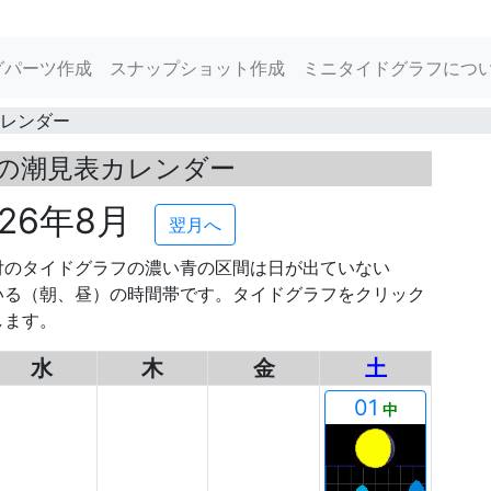
グパーツ作成
スナップショット作成
ミニタイドグラフにつ
レンダー
の潮見表カレンダー
026年8月
翌月へ
付のタイドグラフの濃い青の区間は日が出ていない
いる（朝、昼）の時間帯です。タイドグラフをクリック
します。
水
木
金
土
00
00
00
01
中